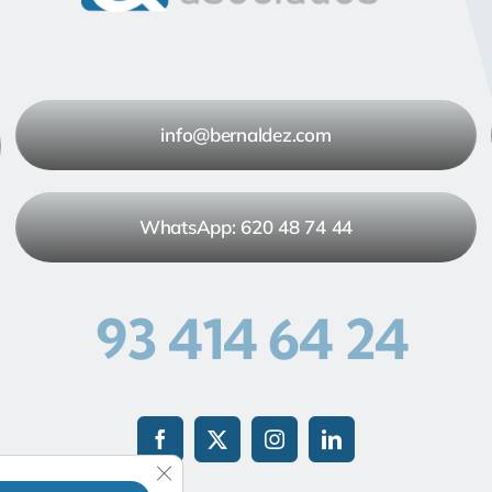
info@bernaldez.com
WhatsApp: 620 48 74 44
93 414 64 24
Cerrar el banner de cookies RGPD