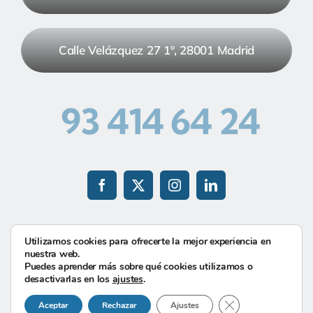
Calle Velázquez 27 1º, 28001 Madrid
93 414 64 24
Utilizamos cookies para ofrecerte la mejor experiencia en
nuestra web.
©-2026
Hecha con
por
Guia33 SL
| Todos los
Puedes aprender más sobre qué cookies utilizamos o
derechos reservados |
Política de Privacidad
|
Cookies
desactivarlas en los
ajustes
.
Cerrar el banner d
Aceptar
Rechazar
Ajustes