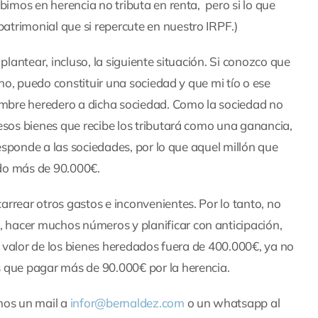
bimos en herencia no tributa en renta, pero si lo que
trimonial que si repercute en nuestro IRPF.)
plantear, incluso, la siguiente situación. Si conozco que
ano, puedo constituir una sociedad y que mi tío o ese
nombre heredero a dicha sociedad. Como la sociedad no
esos bienes que recibe los tributará como una ganancia,
responde a las sociedades, por lo que aquel millón que
do más de 90.000€.
rrear otros gastos e inconvenientes. Por lo tanto, no
hacer muchos números y planificar con anticipación,
el valor de los bienes heredados fuera de 400.000€, ya no
 que pagar más de 90.000€ por la herencia.
nos un mail a
infor@bernaldez.com
o un whatsapp al