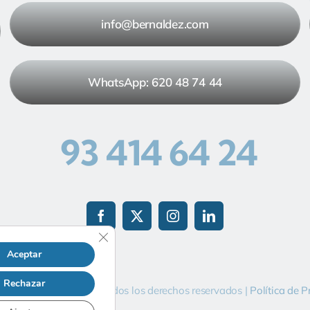
info@bernaldez.com
WhatsApp: 620 48 74 44
93 414 64 24
Cerrar el banner de cookies RGPD
Aceptar
Rechazar
n
por
Guia33 SL
| Todos los derechos reservados |
Política de P