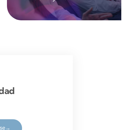
idad
rse
→