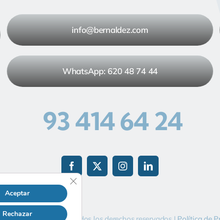
info@bernaldez.com
WhatsApp: 620 48 74 44
93 414 64 24
Cerrar el banner de cookies RGPD
Aceptar
Rechazar
n
por
Guia33 SL
| Todos los derechos reservados |
Política de P