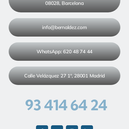
08028, Barcelona
info@bernaldez.com
WhatsApp: 620 48 74 44
Calle Velázquez 27 1º, 28001 Madrid
93 414 64 24