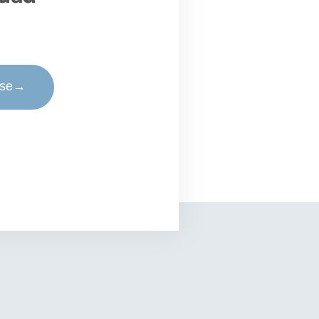
rse
→