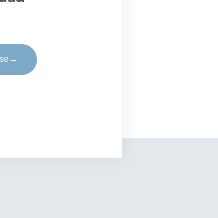
rse
→