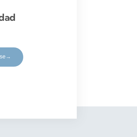
idad
rse
→