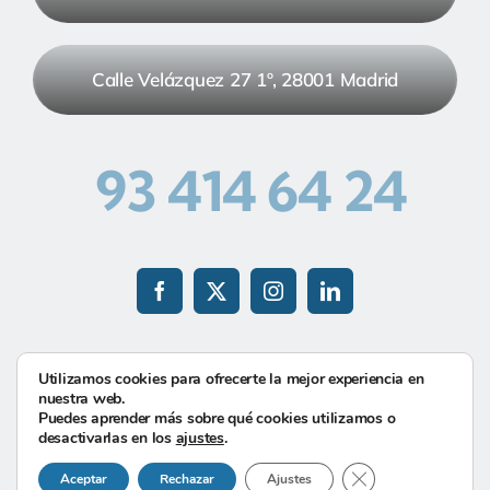
Calle Velázquez 27 1º, 28001 Madrid
93 414 64 24
Utilizamos cookies para ofrecerte la mejor experiencia en
nuestra web.
©-2026
Hecha con
por
Guia33 SL
| Todos los
Puedes aprender más sobre qué cookies utilizamos o
derechos reservados |
Política de Privacidad
|
Cookies
desactivarlas en los
ajustes
.
Cerrar el banner d
Aceptar
Rechazar
Ajustes