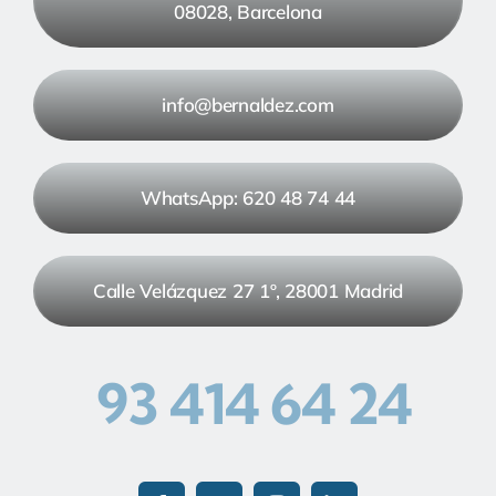
08028, Barcelona
info@bernaldez.com
WhatsApp: 620 48 74 44
Calle Velázquez 27 1º, 28001 Madrid
93 414 64 24