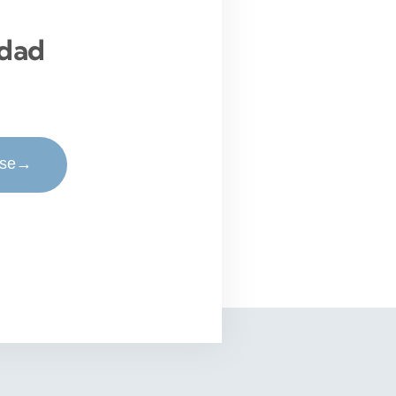
idad
rse
→